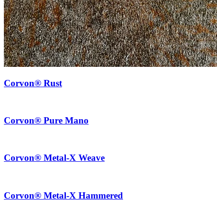
Corvon® Rust
Corvon® Pure Mano
Corvon® Metal-X Weave
Corvon® Metal-X Hammered