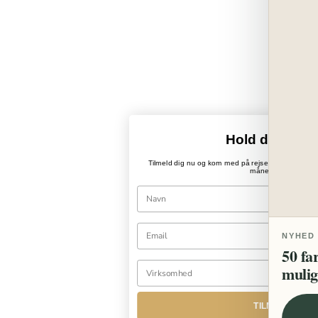
Hold dig opda
Tilmeld dig nu og kom med på rejsen ind i PaperWo
månedlige nyhedsb
NYHED
50 fa
mulig
TILMELD DIG N