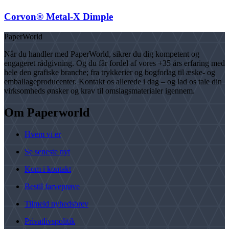
Corvon® Metal-X Dimple
PaperWorld
Når du handler med PaperWorld, sikrer du dig kompetent og
engageret rådgivning. Og du får fordel af vores +35 års erfaring med
hele den grafiske branche; fra trykkerier og bogforlag til æske- og
emballageproducenter. Kontakt os allerede i dag – og lad os tale din
virksomheds ønsker og krav til omslagsmaterialer igennem.
Om Paperworld
Hvem vi er
Se seneste nyt
Kom i kontakt
Bestil farveprøve
Tilmeld nyhedsbrev
Privatlivspolitik