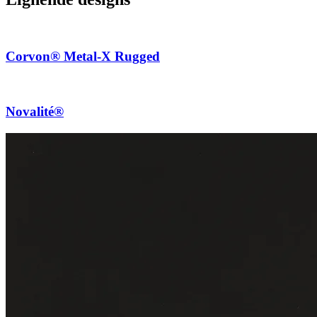
Corvon® Metal-X Rugged
Novalité®