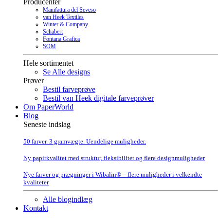
Producenter
Manifattura del Seveso
van Heek Textiles
Winter & Company
Schabert
Fontana Grafica
SOM
Hele sortimentet
Se Alle designs
Prøver
Bestil farveprøve
Bestil van Heek digitale farveprøver
Om PaperWorld
Blog
Seneste indslag
50 farver. 3 gramvægte. Uendelige muligheder.
Ny papirkvalitet med struktur, fleksibilitet og flere designmuligheder
Nye farver og prægninger i Wibalin® – flere muligheder i velkendte
kvaliteter
Alle blogindlæg
Kontakt