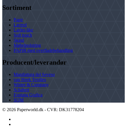
Sortiment
Papir
Lærred
Læder-like
Soft touch
Skind
Møbelpolstring
PAPIR med overfladebehandling
Producent/leverandør
Manifattura del Seveso
van Heek Textiles
Winter & Company
Schabert
Fontana Grafica
SOM
©
2026
Paperworld.dk - CVR: DK31778204