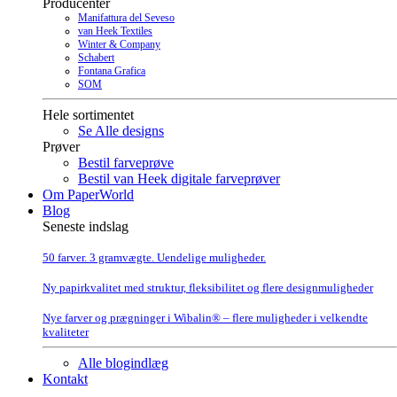
Producenter
Manifattura del Seveso
van Heek Textiles
Winter & Company
Schabert
Fontana Grafica
SOM
Hele sortimentet
Se Alle designs
Prøver
Bestil farveprøve
Bestil van Heek digitale farveprøver
Om PaperWorld
Blog
Seneste indslag
50 farver. 3 gramvægte. Uendelige muligheder.
Ny papirkvalitet med struktur, fleksibilitet og flere designmuligheder
Nye farver og prægninger i Wibalin® – flere muligheder i velkendte
kvaliteter
Alle blogindlæg
Kontakt