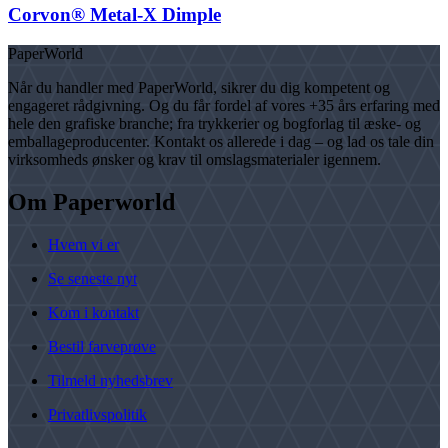
Corvon® Metal-X Dimple
PaperWorld
Når du handler med PaperWorld, sikrer du dig kompetent og
engageret rådgivning. Og du får fordel af vores +35 års erfaring med
hele den grafiske branche; fra trykkerier og bogforlag til æske- og
emballageproducenter. Kontakt os allerede i dag – og lad os tale din
virksomheds ønsker og krav til omslagsmaterialer igennem.
Om Paperworld
Hvem vi er
Se seneste nyt
Kom i kontakt
Bestil farveprøve
Tilmeld nyhedsbrev
Privatlivspolitik