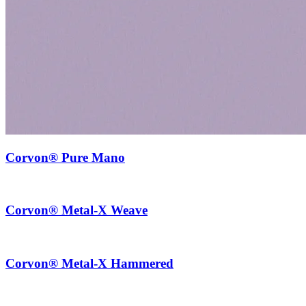
Corvon® Pure Mano
Corvon® Metal-X Weave
Corvon® Metal-X Hammered