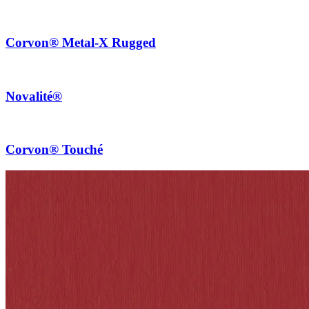
Corvon® Metal-X Rugged
Novalité®
Corvon® Touché