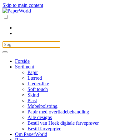
Skip to main content
Forside
Sortiment
Papir
Lærred
Læder-like
Soft touch
Skind
Plast
Møbelpolstring
Papir med overfladebehandling
Alle designs
Bestil van Heek digitale farveprøver
Bestil farveprøve
Om PaperWorld
Blog