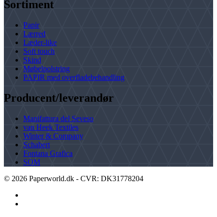
Sortiment
Papir
Lærred
Læder-like
Soft touch
Skind
Møbelpolstring
PAPIR med overfladebehandling
Producent/leverandør
Manifattura del Seveso
van Heek Textiles
Winter & Company
Schabert
Fontana Grafica
SOM
©
2026
Paperworld.dk - CVR: DK31778204