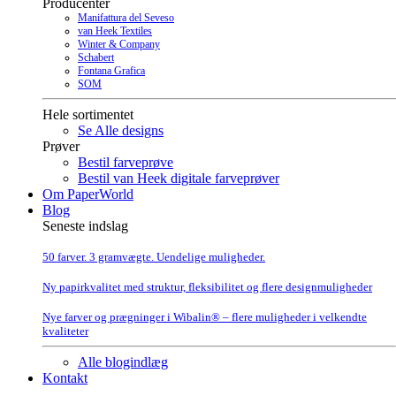
Producenter
Manifattura del Seveso
van Heek Textiles
Winter & Company
Schabert
Fontana Grafica
SOM
Hele sortimentet
Se Alle designs
Prøver
Bestil farveprøve
Bestil van Heek digitale farveprøver
Om PaperWorld
Blog
Seneste indslag
50 farver. 3 gramvægte. Uendelige muligheder.
Ny papirkvalitet med struktur, fleksibilitet og flere designmuligheder
Nye farver og prægninger i Wibalin® – flere muligheder i velkendte
kvaliteter
Alle blogindlæg
Kontakt