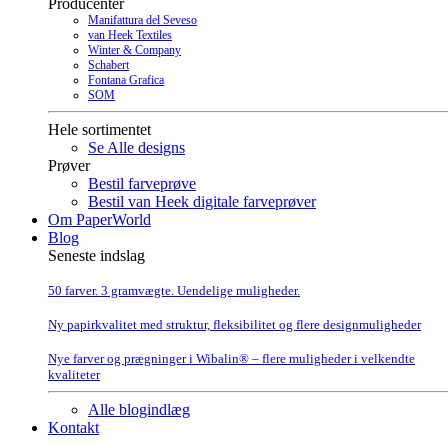
Producenter
Manifattura del Seveso
van Heek Textiles
Winter & Company
Schabert
Fontana Grafica
SOM
Hele sortimentet
Se Alle designs
Prøver
Bestil farveprøve
Bestil van Heek digitale farveprøver
Om PaperWorld
Blog
Seneste indslag
50 farver. 3 gramvægte. Uendelige muligheder.
Ny papirkvalitet med struktur, fleksibilitet og flere designmuligheder
Nye farver og prægninger i Wibalin® – flere muligheder i velkendte
kvaliteter
Alle blogindlæg
Kontakt