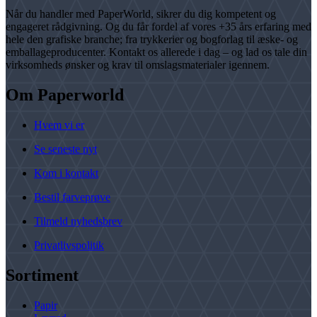
Når du handler med PaperWorld, sikrer du dig kompetent og
engageret rådgivning. Og du får fordel af vores +35 års erfaring med
hele den grafiske branche; fra trykkerier og bogforlag til æske- og
emballageproducenter. Kontakt os allerede i dag – og lad os tale din
virksomheds ønsker og krav til omslagsmaterialer igennem.
Om Paperworld
Hvem vi er
Se seneste nyt
Kom i kontakt
Bestil farveprøve
Tilmeld nyhedsbrev
Privatlivspolitik
Sortiment
Papir