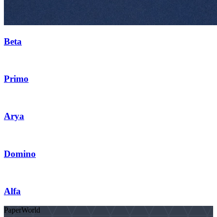
Beta
Primo
Arya
Domino
Alfa
PaperWorld