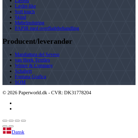
Lærred
Læder-like
Soft touch
Skind
Møbelpolstring
PAPIR med overfladebehandling
Producent/leverandør
Manifattura del Seveso
van Heek Textiles
Winter & Company
Schabert
Fontana Grafica
SOM
©
2026
Paperworld.dk - CVR: DK31778204
Dansk