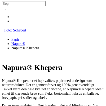
Foto: Schabert
Papir
Napura®
Napura® Khepera
Napura® Khepera
Napura® Khepera er et højkvalitets papir med et design som
naturprodukter. Det er gennemfarvet og 100% genanvendeligt.
Takket være den høje kvalitet af fibrene, er Napura® Khepera ideelt
egnet til krævende brug som f.eks. bogomslag, luksus emballage,
brevpapir, prissedler og labels.
Det er termoreaktivt, hvilket betyder at det ved blindpræg skifter