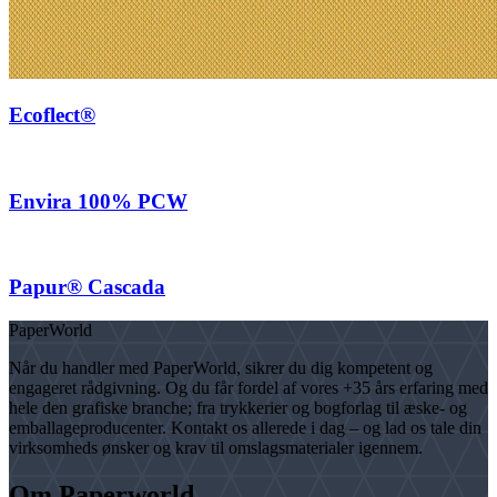
Ecoflect®
Envira 100% PCW
Papur® Cascada
PaperWorld
Når du handler med PaperWorld, sikrer du dig kompetent og
engageret rådgivning. Og du får fordel af vores +35 års erfaring med
hele den grafiske branche; fra trykkerier og bogforlag til æske- og
emballageproducenter. Kontakt os allerede i dag – og lad os tale din
virksomheds ønsker og krav til omslagsmaterialer igennem.
Om Paperworld