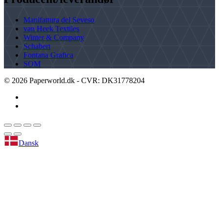
Manifattura del Seveso
van Heek Textiles
Winter & Company
Schabert
Fontana Grafica
SOM
©
2026
Paperworld.dk - CVR: DK31778204
Dansk