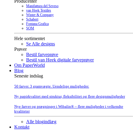
Producenter
Manifattura del Seveso
van Heek Textiles
Winter & Company
Schabert
Fontana Grafica
SOM
Hele sortimentet
Se Alle designs
Prøver
Bestil farveprøve
Bestil van Heek digitale farveprøver
Om PaperWorld
Blog
Seneste indslag
50 farver. 3 gramvægte. Uendelige muligheder.
Ny papirkvalitet med struktur, fleksibilitet og flere designmuligheder
Nye farver og prægninger i Wibalin® – flere muligheder i velkendte
kvaliteter
Alle blogindlæg
Kontakt