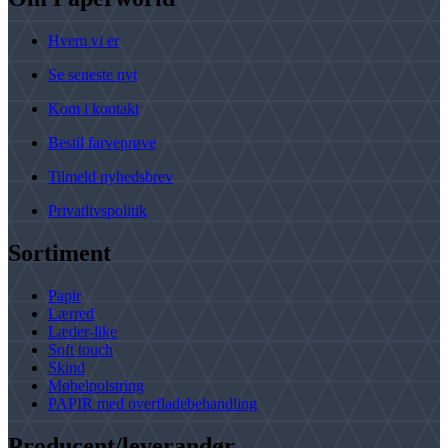
Hvem vi er
Se seneste nyt
Kom i kontakt
Bestil farveprøve
Tilmeld nyhedsbrev
Privatlivspolitik
Sortiment
Papir
Lærred
Læder-like
Soft touch
Skind
Møbelpolstring
PAPIR med overfladebehandling
Producent/leverandør