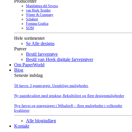
Producenter
Manifattura del Seveso
van Heek Textiles
Winter & Company
Schabert
Fontana Grafica
SOM
Hele sortimentet
Se Alle designs
Prøver
Bestil farveprøve
Bestil van Heek digitale farveprøver
Om PaperWorld
Blog
Seneste indslag
50 farver. 3 gramvægte. Uendelige muligheder.
Ny papirkvalitet med struktur, fleksibilitet og flere designmuligheder
Nye farver og prægninger i Wibalin® – flere muligheder i velkendte
kvaliteter
Alle blogindlæg
Kontakt