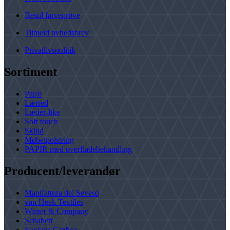
Bestil farveprøve
Tilmeld nyhedsbrev
Privatlivspolitik
Sortiment
Papir
Lærred
Læder-like
Soft touch
Skind
Møbelpolstring
PAPIR med overfladebehandling
Producent/leverandør
Manifattura del Seveso
van Heek Textiles
Winter & Company
Schabert
Fontana Grafica