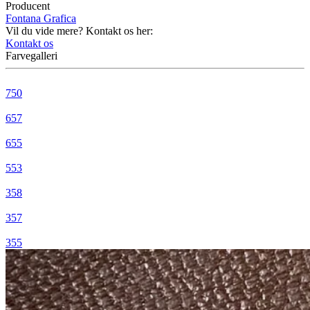
Producent
Fontana Grafica
Vil du vide mere? Kontakt os her:
Kontakt os
Farvegalleri
750
657
655
553
358
357
355