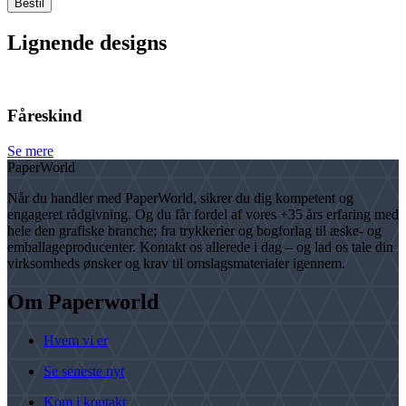
Lignende designs
Fåreskind
Se mere
PaperWorld
Når du handler med PaperWorld, sikrer du dig kompetent og
engageret rådgivning. Og du får fordel af vores +35 års erfaring med
hele den grafiske branche; fra trykkerier og bogforlag til æske- og
emballageproducenter. Kontakt os allerede i dag – og lad os tale din
virksomheds ønsker og krav til omslagsmaterialer igennem.
Om Paperworld
Hvem vi er
Se seneste nyt
Kom i kontakt