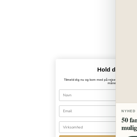
Hold dig opda
Tilmeld dig nu og kom med på rejsen ind i PaperWo
månedlige nyhedsb
NYHED
50 fa
mulig