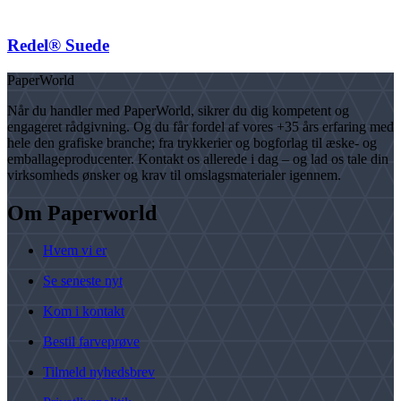
Redel® Suede
PaperWorld
Når du handler med PaperWorld, sikrer du dig kompetent og
engageret rådgivning. Og du får fordel af vores +35 års erfaring med
hele den grafiske branche; fra trykkerier og bogforlag til æske- og
emballageproducenter. Kontakt os allerede i dag – og lad os tale din
virksomheds ønsker og krav til omslagsmaterialer igennem.
Om Paperworld
Hvem vi er
Se seneste nyt
Kom i kontakt
Bestil farveprøve
Tilmeld nyhedsbrev