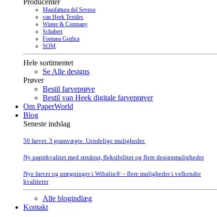
Producenter
Manifattura del Seveso
van Heek Textiles
Winter & Company
Schabert
Fontana Grafica
SOM
Hele sortimentet
Se Alle designs
Prøver
Bestil farveprøve
Bestil van Heek digitale farveprøver
Om PaperWorld
Blog
Seneste indslag
50 farver. 3 gramvægte. Uendelige muligheder.
Ny papirkvalitet med struktur, fleksibilitet og flere designmuligheder
Nye farver og prægninger i Wibalin® – flere muligheder i velkendte
kvaliteter
Alle blogindlæg
Kontakt