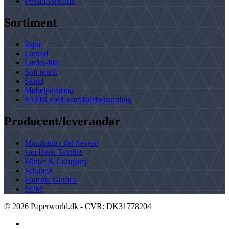
Privatlivspolitik
Sortiment
Papir
Lærred
Læder-like
Soft touch
Skind
Møbelpolstring
PAPIR med overfladebehandling
Producent/leverandør
Manifattura del Seveso
van Heek Textiles
Winter & Company
Schabert
Fontana Grafica
SOM
©
2026
Paperworld.dk - CVR: DK31778204