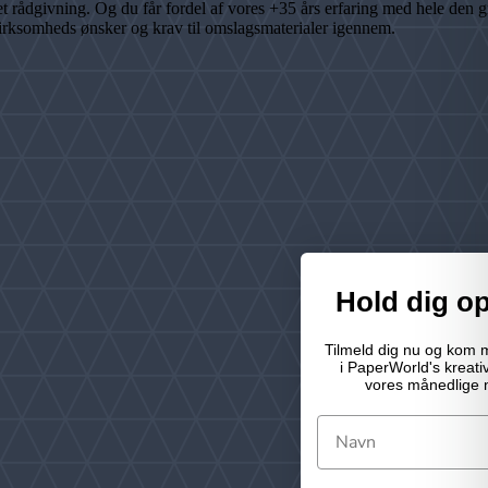
ådgivning. Og du får fordel af vores +35 års erfaring med hele den gra
virksomheds ønsker og krav til omslagsmaterialer igennem.
Hold dig o
Tilmeld dig nu og kom 
i PaperWorld's kreat
vores månedlige 