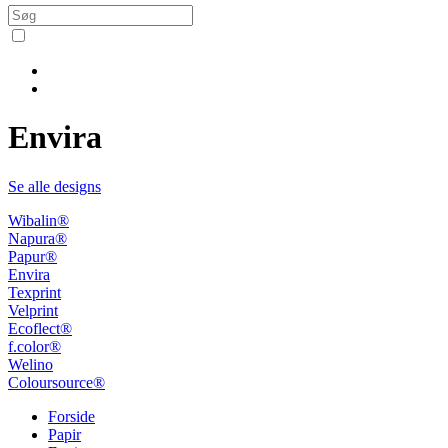
Envira
Se alle designs
Wibalin®
Napura®
Papur®
Envira
Texprint
Velprint
Ecoflect®
f.color®
Welino
Coloursource®
Forside
Papir