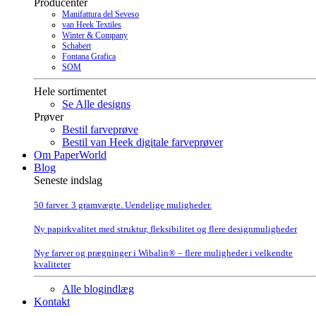
Producenter
Manifattura del Seveso
van Heek Textiles
Winter & Company
Schabert
Fontana Grafica
SOM
Hele sortimentet
Se Alle designs
Prøver
Bestil farveprøve
Bestil van Heek digitale farveprøver
Om PaperWorld
Blog
Seneste indslag
50 farver. 3 gramvægte. Uendelige muligheder.
Ny papirkvalitet med struktur, fleksibilitet og flere designmuligheder
Nye farver og prægninger i Wibalin® – flere muligheder i velkendte
kvaliteter
Alle blogindlæg
Kontakt