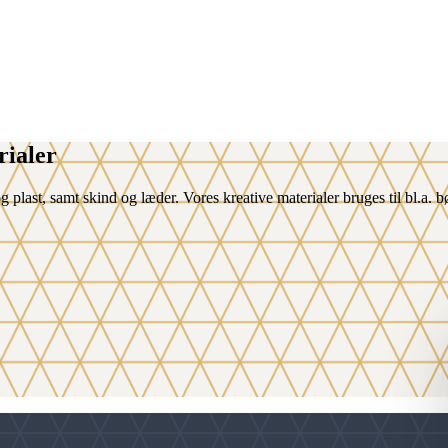
rialer
og plast, samt skind og læder. Vores kreative materialer bruges til bl.a