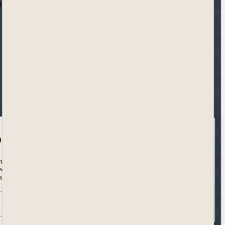
fiske branche; fra trykkerier og bogforlag til æske- og
pdateret
med på rejsen ind
ive univers med
nyhedsbrev