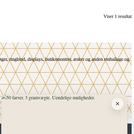
Viser 1 resultat
. bøger, ringbind, displays, butiksmontrer, æsker og anden emballage og
×