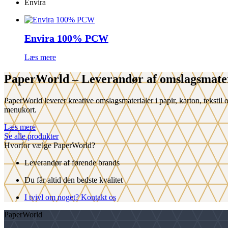
Envira
Envira 100% PCW
Læs mere
PaperWorld
– Leverandør af omslagsmate
PaperWorld leverer kreative omslagsmaterialer i papir, karton, tekstil 
menukort.
Læs mere
Se alle produkter
Hvorfor vælge PaperWorld?
Leverandør af førende brands
Du får altid den bedste kvalitet
I tvivl om noget? Kontakt os
PaperWorld