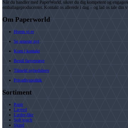
Når du handler med PaperWorld, sikrer du dig kompetent og engageret r
emballageproducenter. Kontakt os allerede i dag – og lad os tale din 
Om Paperworld
Hvem vi er
Se seneste nyt
Kom i kontakt
Bestil farveprøve
Tilmeld nyhedsbrev
Privatlivspolitik
Sortiment
Papir
Lærred
Læder-like
Soft touch
Skind