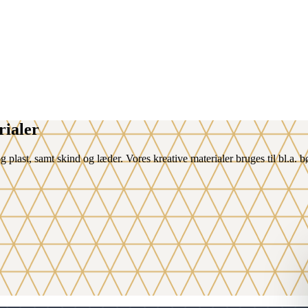
rialer
og plast, samt skind og læder. Vores kreative materialer bruges til bl.a