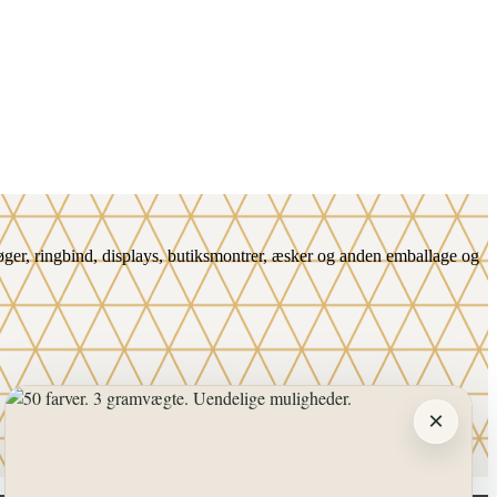
. bøger, ringbind, displays, butiksmontrer, æsker og anden emballage og
×