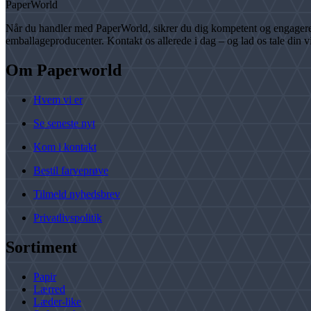
PaperWorld
Når du handler med PaperWorld, sikrer du dig kompetent og engageret r
emballageproducenter. Kontakt os allerede i dag – og lad os tale din 
Om Paperworld
Hvem vi er
Se seneste nyt
Kom i kontakt
Bestil farveprøve
Tilmeld nyhedsbrev
Privatlivspolitik
Sortiment
Papir
Lærred
Læder-like