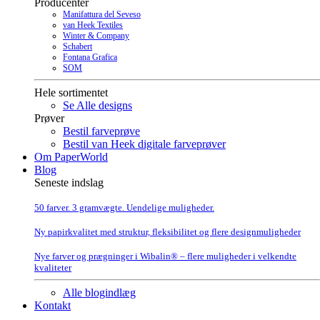
Producenter
Manifattura del Seveso
van Heek Textiles
Winter & Company
Schabert
Fontana Grafica
SOM
Hele sortimentet
Se Alle designs
Prøver
Bestil farveprøve
Bestil van Heek digitale farveprøver
Om PaperWorld
Blog
Seneste indslag
50 farver. 3 gramvægte. Uendelige muligheder.
Ny papirkvalitet med struktur, fleksibilitet og flere designmuligheder
Nye farver og prægninger i Wibalin® – flere muligheder i velkendte
kvaliteter
Alle blogindlæg
Kontakt