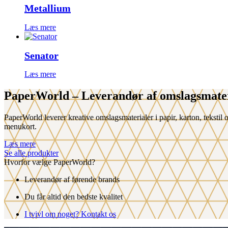
Metallium
Læs mere
Senator
Læs mere
PaperWorld
– Leverandør af omslagsmate
PaperWorld leverer kreative omslagsmaterialer i papir, karton, tekstil 
menukort.
Læs mere
Se alle produkter
Hvorfor vælge PaperWorld?
Leverandør af førende brands
Du får altid den bedste kvalitet
I tvivl om noget? Kontakt os