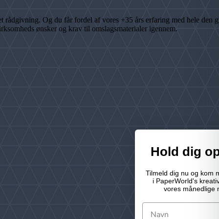
ådgivning. Og du får fordel af vores +35 års erfaring med hele den gra
virksomheds ønsker og krav til omslagsmaterialer igennem.
Hold dig o
Tilmeld dig nu og kom 
i PaperWorld's kreat
vores månedlige 