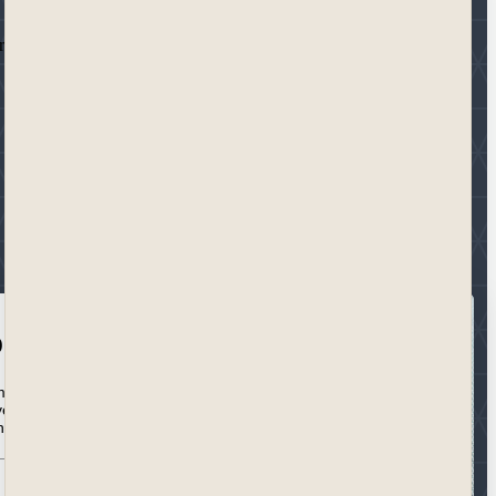
fiske branche; fra trykkerier og bogforlag til æske- og
pdateret
med på rejsen ind
ive univers med
nyhedsbrev