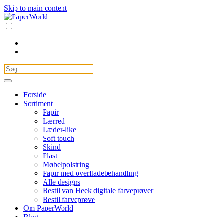
Skip to main content
Forside
Sortiment
Papir
Lærred
Læder-like
Soft touch
Skind
Plast
Møbelpolstring
Papir med overfladebehandling
Alle designs
Bestil van Heek digitale farveprøver
Bestil farveprøve
Om PaperWorld
Blog