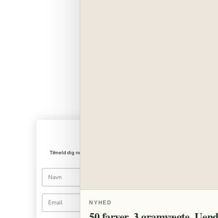
Hold dig opdateret
Tilmeld dig nu og kom med på rejsen ind i PaperWorld's kreative univers
månedlige nyhedsbrev
NYHED
50 farver. 3 gramvægte. Uend