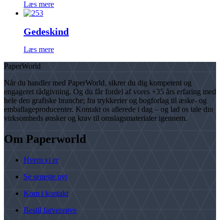
Læs mere
Gedeskind
Læs mere
PaperWorld
Når du handler med PaperWorld, sikrer du dig kompetent og
engageret rådgivning. Og du får fordel af vores +35 års erfaring med
hele den grafiske branche; fra trykkerier og bogforlag til æske- og
emballageproducenter. Kontakt os allerede i dag – og lad os tale din
virksomheds ønsker og krav til omslagsmaterialer igennem.
Om Paperworld
Hvem vi er
Se seneste nyt
Kom i kontakt
Bestil farveprøve