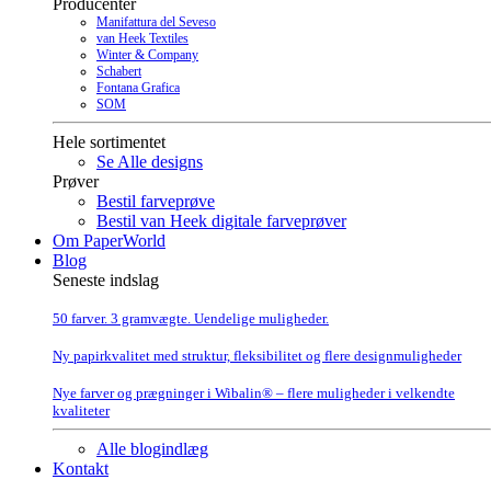
Producenter
Manifattura del Seveso
van Heek Textiles
Winter & Company
Schabert
Fontana Grafica
SOM
Hele sortimentet
Se Alle designs
Prøver
Bestil farveprøve
Bestil van Heek digitale farveprøver
Om PaperWorld
Blog
Seneste indslag
50 farver. 3 gramvægte. Uendelige muligheder.
Ny papirkvalitet med struktur, fleksibilitet og flere designmuligheder
Nye farver og prægninger i Wibalin® – flere muligheder i velkendte
kvaliteter
Alle blogindlæg
Kontakt