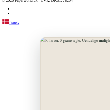
©
2026
Paperworld.dk - CVR: DK31778204
Dansk