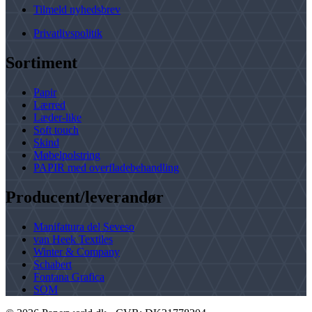
Tilmeld nyhedsbrev
Privatlivspolitik
Sortiment
Papir
Lærred
Læder-like
Soft touch
Skind
Møbelpolstring
PAPIR med overfladebehandling
Producent/leverandør
Manifattura del Seveso
van Heek Textiles
Winter & Company
Schabert
Fontana Grafica
SOM